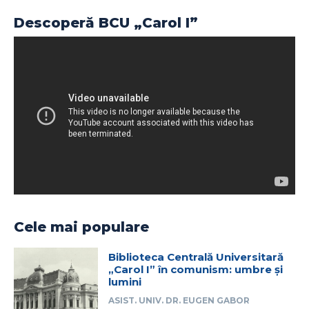
Descoperă BCU „Carol I”
Cele mai populare
Biblioteca Centrală Universitară
„Carol I” în comunism: umbre și
lumini
ASIST. UNIV. DR. EUGEN GABOR