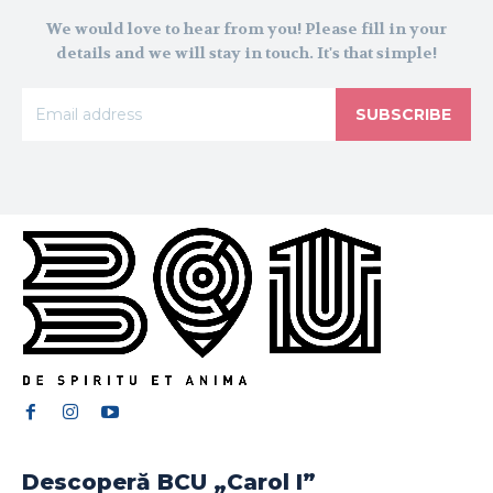
We would love to hear from you! Please fill in your
details and we will stay in touch. It's that simple!
SUBSCRIBE
Descoperă BCU „Carol I”