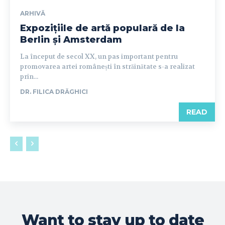
ARHIVĂ
Expozițiile de artă populară de la
Berlin și Amsterdam
La început de secol XX, un pas important pentru
promovarea artei românești în străinătate s-a realizat
prin...
DR. FILICA DRĂGHICI
READ
Want to stay up to date