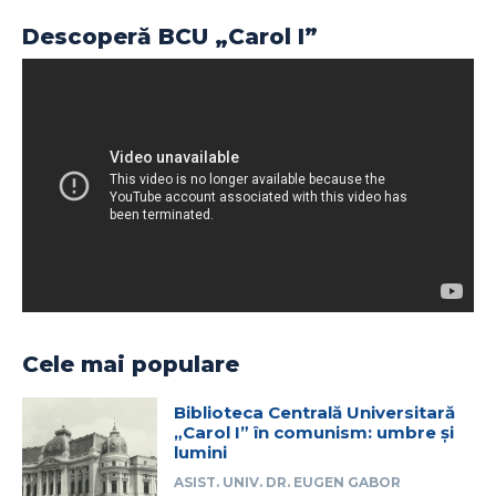
Descoperă BCU „Carol I”
Cele mai populare
Biblioteca Centrală Universitară
„Carol I” în comunism: umbre și
lumini
ASIST. UNIV. DR. EUGEN GABOR