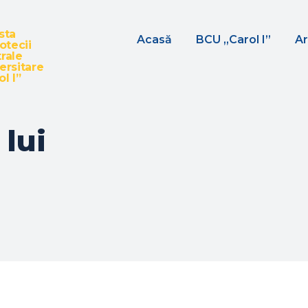
sta
Acasă
BCU „Carol I”
Ar
iotecii
rale
ersitare
l I”
 lui