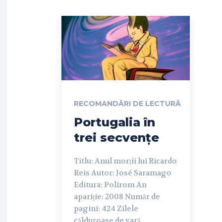
RECOMANDĂRI DE LECTURĂ
Portugalia în
trei secvențe
Titlu: Anul morții lui Ricardo
Reis Autor: José Saramago
Editura: Polirom An
apariție: 2008 Număr de
pagini: 424 Zilele
călduroase de vară...