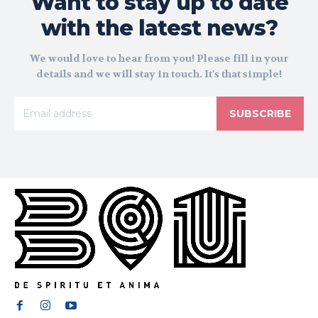
Want to stay up to date
with the latest news?
We would love to hear from you! Please fill in your
details and we will stay in touch. It's that simple!
SUBSCRIBE