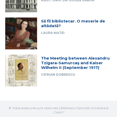
ASIST. UNIV. DR. EUGEN GABOR
Să fii bibliotecar. O meserie de
altădată?
LAURA MATEI
The Meeting between Alexandru
Tzigara-Samurcaş and Kaiser
Wilhelm II (September 1917)
CIPRIAN DOBRESCU
© Toate drepturile sunt rezervate | Biblioteca Centrală Universitară
„Carol I”