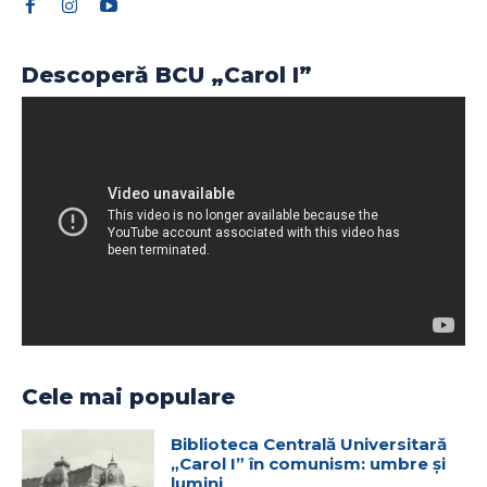
Descoperă BCU „Carol I”
Cele mai populare
Biblioteca Centrală Universitară
„Carol I” în comunism: umbre și
lumini