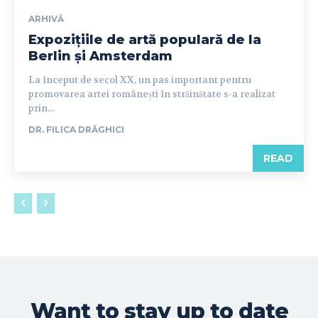
ARHIVĂ
Expozițiile de artă populară de la
Berlin și Amsterdam
La început de secol XX, un pas important pentru
promovarea artei românești în străinătate s-a realizat
prin...
DR. FILICA DRĂGHICI
READ
Want to stay up to date