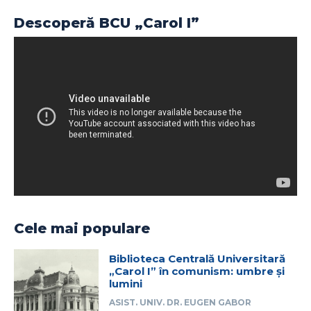
Descoperă BCU „Carol I”
Cele mai populare
Biblioteca Centrală Universitară
„Carol I” în comunism: umbre și
lumini
ASIST. UNIV. DR. EUGEN GABOR