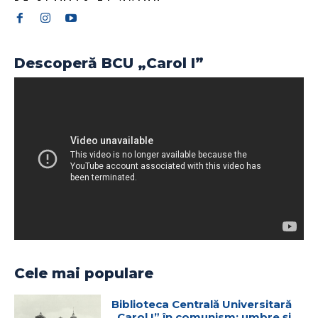
Descoperă BCU „Carol I”
Cele mai populare
Biblioteca Centrală Universitară
„Carol I” în comunism: umbre și