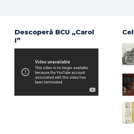
Descoperă BCU „Carol
Cel
I”