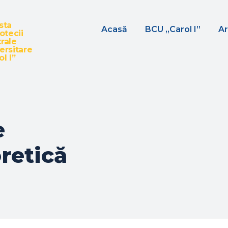
sta
Acasă
BCU „Carol I”
Ar
iotecii
rale
ersitare
l I”
e
retică