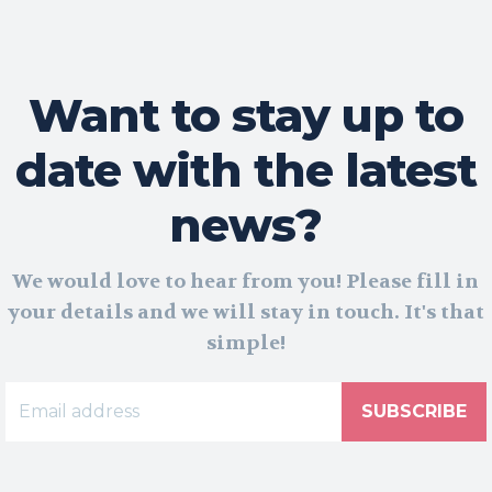
Want to stay up to
date with the latest
news?
We would love to hear from you! Please fill in
your details and we will stay in touch. It's that
simple!
SUBSCRIBE