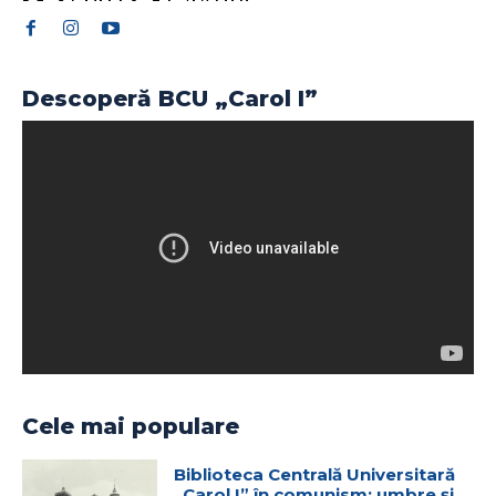
Descoperă BCU „Carol I”
Cele mai populare
Biblioteca Centrală Universitară
„Carol I” în comunism: umbre și