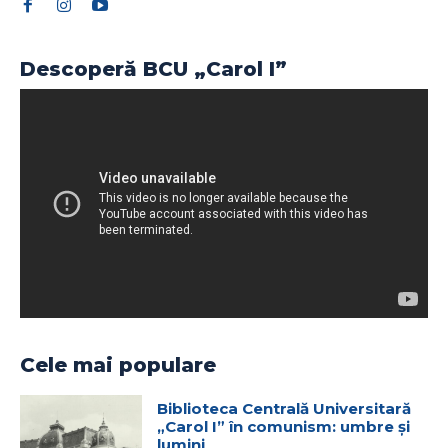
Descoperă BCU „Carol I”
Cele mai populare
Biblioteca Centrală Universitară
„Carol I” în comunism: umbre și
lumini