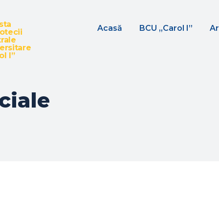
sta
Acasă
BCU „Carol I”
Ar
iotecii
rale
ersitare
l I”
ciale