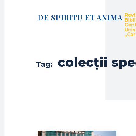
Revi
DE SPIRITU ET ANIMA
Bibl
Cent
Univ
„Caro
colecții spe
Tag: