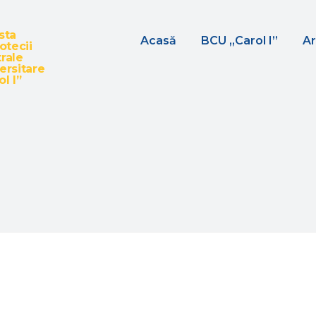
sta
Acasă
BCU „Carol I”
Ar
iotecii
rale
ersitare
l I”