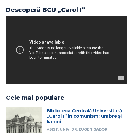
Descoperă BCU „Carol I”
Cele mai populare
Biblioteca Centrală Universitară
„Carol I” în comunism: umbre și
lumini
ASIST. UNIV. DR. EUGEN GABOR