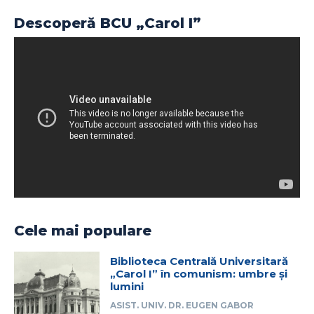
Descoperă BCU „Carol I”
Cele mai populare
Biblioteca Centrală Universitară
„Carol I” în comunism: umbre și
lumini
ASIST. UNIV. DR. EUGEN GABOR