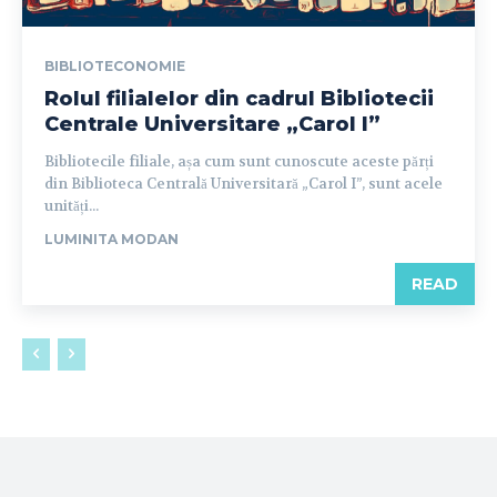
BIBLIOTECONOMIE
Rolul filialelor din cadrul Bibliotecii
Centrale Universitare „Carol I”
Bibliotecile filiale, așa cum sunt cunoscute aceste părți
din Biblioteca Centrală Universitară „Carol I”, sunt acele
unități...
LUMINITA MODAN
READ