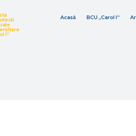
sta
Acasă
BCU „Carol I”
Ar
iotecii
rale
ersitare
l I”