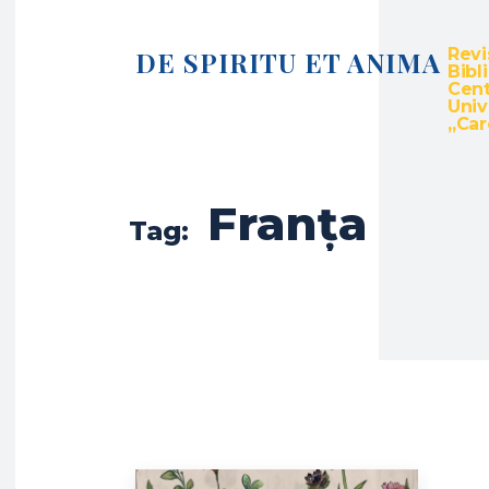
Revi
DE SPIRITU ET ANIMA
Bibl
Cent
Univ
„Caro
Franța
Tag: