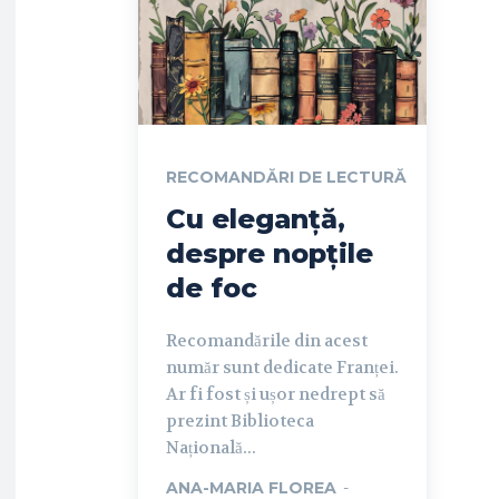
RECOMANDĂRI DE LECTURĂ
Cu eleganță,
despre nopțile
de foc
Recomandările din acest
număr sunt dedicate Franței.
Ar fi fost și ușor nedrept să
prezint Biblioteca
Națională...
ANA-MARIA FLOREA
-