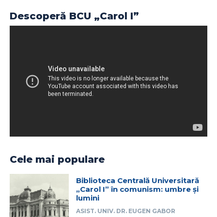
Descoperă BCU „Carol I”
Cele mai populare
Biblioteca Centrală Universitară
„Carol I” în comunism: umbre și
lumini
ASIST. UNIV. DR. EUGEN GABOR