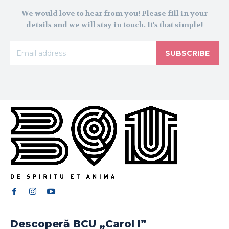
We would love to hear from you! Please fill in your
details and we will stay in touch. It's that simple!
SUBSCRIBE
Descoperă BCU „Carol I”