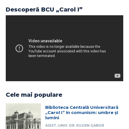
Descoperă BCU „Carol I”
Cele mai populare
Biblioteca Centrală Universitară
„Carol I” în comunism: umbre și
lumini
ASIST. UNIV. DR. EUGEN GABOR