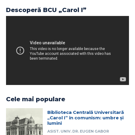
Descoperă BCU „Carol I”
Cele mai populare
Biblioteca Centrală Universitară
„Carol I” în comunism: umbre și
lumini
ASIST. UNIV. DR. EUGEN GABOR