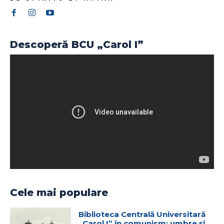
Descoperă BCU „Carol I”
Cele mai populare
Biblioteca Centrală Universitară
„Carol I” în comunism: umbre și