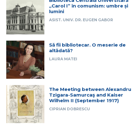
Biblioteca Centrală Universitară
„Carol I” în comunism: umbre și
lumini
ASIST. UNIV. DR. EUGEN GABOR
Să fii bibliotecar. O meserie de
altădată?
LAURA MATEI
The Meeting between Alexandru
Tzigara-Samurcaş and Kaiser
Wilhelm II (September 1917)
CIPRIAN DOBRESCU