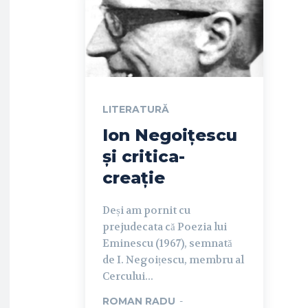
LITERATURĂ
Ion Negoițescu
și critica-
creație
Deși am pornit cu
prejudecata că Poezia lui
Eminescu (1967), semnată
de I. Negoițescu, membru al
Cercului...
ROMAN RADU
-