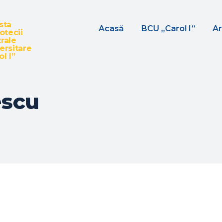
sta
Acasă
BCU „Carol I”
Ar
iotecii
rale
ersitare
l I”
escu