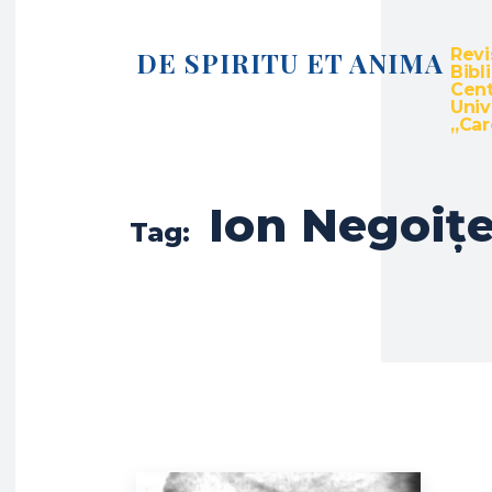
Revi
DE SPIRITU ET ANIMA
Bibl
Cent
Univ
„Caro
Ion Negoiț
Tag: