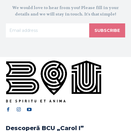
We would love to hear from you! Please fill in your
details and we will stay in touch. It's that simple!
SUBSCRIBE
Descoperă BCU „Carol I”