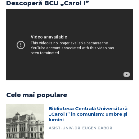
Descoperă BCU „Carol I”
Cele mai populare
Biblioteca Centrală Universitară
„Carol I” în comunism: umbre și
lumini
ASIST. UNIV. DR. EUGEN GABOR