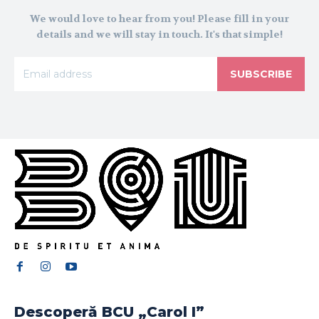
We would love to hear from you! Please fill in your
details and we will stay in touch. It's that simple!
SUBSCRIBE
Descoperă BCU „Carol I”