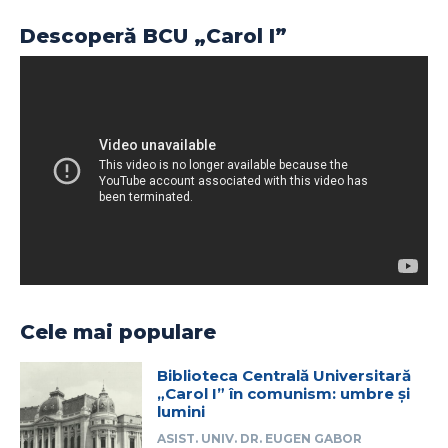
Descoperă BCU „Carol I”
Cele mai populare
Biblioteca Centrală Universitară
„Carol I” în comunism: umbre și
lumini
ASIST. UNIV. DR. EUGEN GABOR