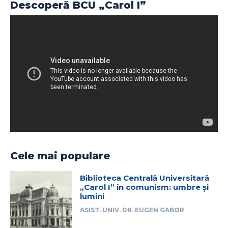
Descoperă BCU „Carol I”
Cele mai populare
Biblioteca Centrală Universitară
„Carol I” în comunism: umbre și
lumini
ASIST. UNIV. DR. EUGEN GABOR