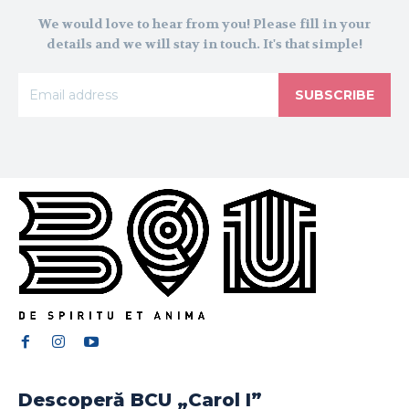
We would love to hear from you! Please fill in your
details and we will stay in touch. It's that simple!
SUBSCRIBE
Descoperă BCU „Carol I”