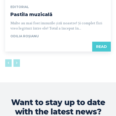
EDITORIAL
Pastila muzicală
Multe au mai fost imnurile țării noastre! Și complet fără
vreo legătură între ele! Totul a început în...
ODILIA ROȘIANU
READ
Want to stay up to date
with the latest news?