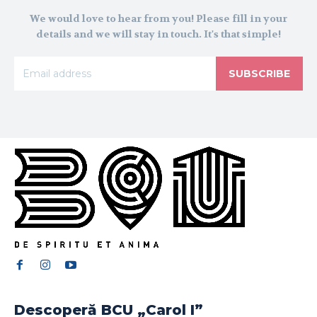
We would love to hear from you! Please fill in your
details and we will stay in touch. It's that simple!
SUBSCRIBE
Descoperă BCU „Carol I”