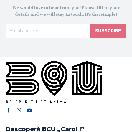
We would love to hear from you! Please fill in your
details and we will stay in touch. It's that simple!
SUBSCRIBE
Descoperă BCU „Carol I”