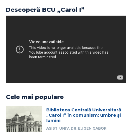
Descoperă BCU „Carol I”
Cele mai populare
Biblioteca Centrală Universitară
„Carol I” în comunism: umbre și
lumini
ASIST. UNIV. DR. EUGEN GABOR