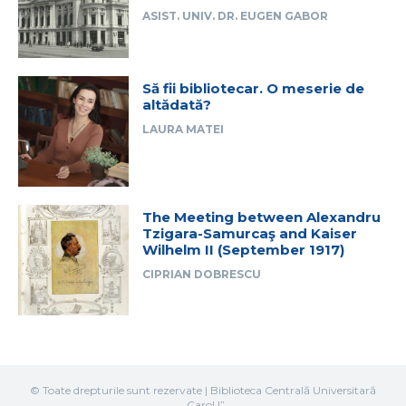
ASIST. UNIV. DR. EUGEN GABOR
Să fii bibliotecar. O meserie de
altădată?
LAURA MATEI
The Meeting between Alexandru
Tzigara-Samurcaş and Kaiser
Wilhelm II (September 1917)
CIPRIAN DOBRESCU
© Toate drepturile sunt rezervate | Biblioteca Centrală Universitară
„Carol I”