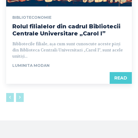
BIBLIOTECONOMIE
Rolul filialelor din cadrul Bibliotecii
Centrale Universitare „Carol I”
Bibliotecile filiale, așa cum sunt cunoscute aceste părți
din Biblioteca Centrală Universitară „Carol I”, sunt acele
unități...
LUMINITA MODAN
READ