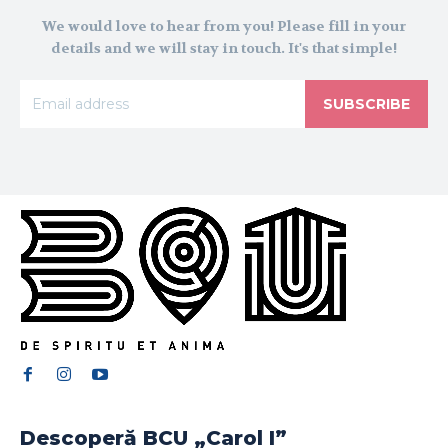
We would love to hear from you! Please fill in your
details and we will stay in touch. It's that simple!
SUBSCRIBE
Descoperă BCU „Carol I”