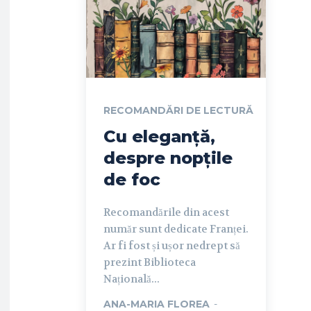
RECOMANDĂRI DE LECTURĂ
Cu eleganță,
despre nopțile
de foc
Recomandările din acest
număr sunt dedicate Franței.
Ar fi fost și ușor nedrept să
prezint Biblioteca
Națională...
ANA-MARIA FLOREA
-