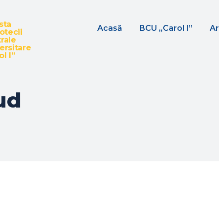
sta
Acasă
BCU „Carol I”
Ar
iotecii
rale
ersitare
l I”
ud