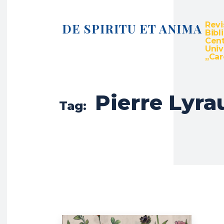
Revi
DE SPIRITU ET ANIMA
Bibl
Cent
Univ
„Caro
Pierre Lyra
Tag: