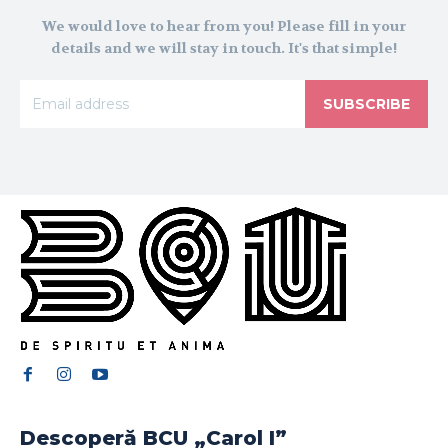
We would love to hear from you! Please fill in your
details and we will stay in touch. It's that simple!
SUBSCRIBE
Descoperă BCU „Carol I”