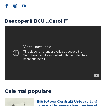
Descoperă BCU „Carol I”
Cele mai populare
Biblioteca Centrală Universitară
„Carol I” în comunism: umbre și