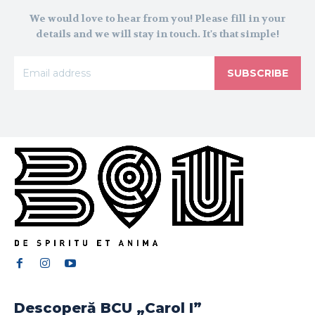
We would love to hear from you! Please fill in your
details and we will stay in touch. It's that simple!
SUBSCRIBE
Descoperă BCU „Carol I”