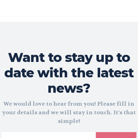
Want to stay up to
date with the latest
news?
We would love to hear from you! Please fill in
your details and we will stay in touch. It's that
simple!