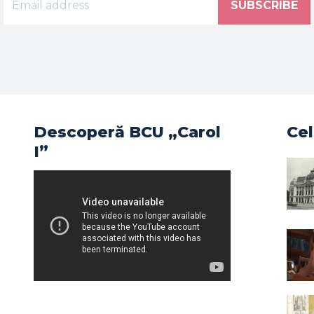
SUBSCRIBE
Descoperă BCU „Carol
Cel
I”