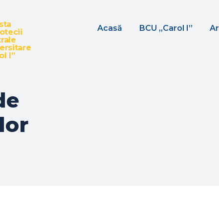
sta
Acasă
BCU „Carol I”
Ar
iotecii
rale
ersitare
l I”
de
lor