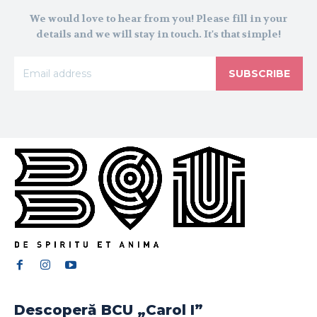
We would love to hear from you! Please fill in your
details and we will stay in touch. It's that simple!
SUBSCRIBE
Descoperă BCU „Carol I”