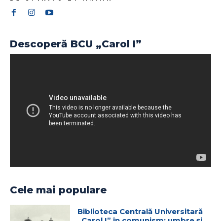
Descoperă BCU „Carol I”
Cele mai populare
Biblioteca Centrală Universitară
„Carol I” în comunism: umbre și