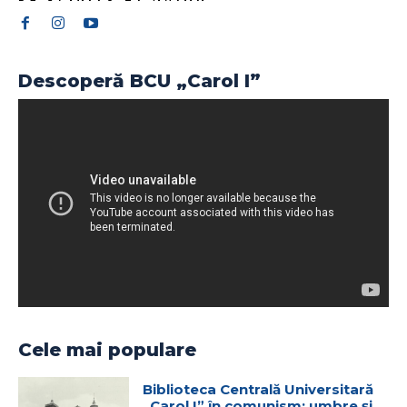
Descoperă BCU „Carol I”
Cele mai populare
Biblioteca Centrală Universitară
„Carol I” în comunism: umbre și