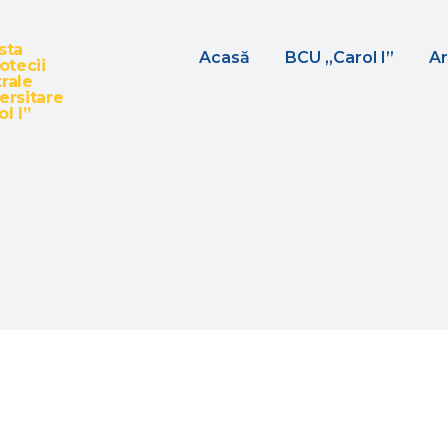
sta
Acasă
BCU „Carol I”
Ar
iotecii
rale
ersitare
l I”