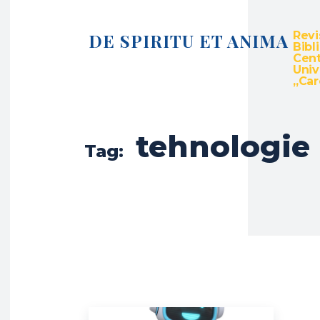
Revi
DE SPIRITU ET ANIMA
Bibl
Cent
Univ
„Caro
tehnologie
Tag: