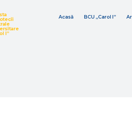
sta
Acasă
BCU „Carol I”
Ar
iotecii
rale
ersitare
l I”