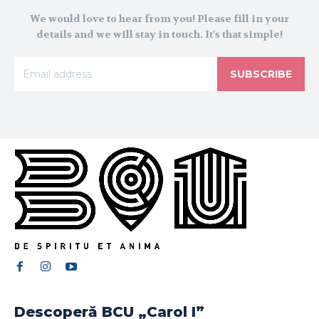
We would love to hear from you! Please fill in your
details and we will stay in touch. It's that simple!
SUBSCRIBE
Descoperă BCU „Carol I”