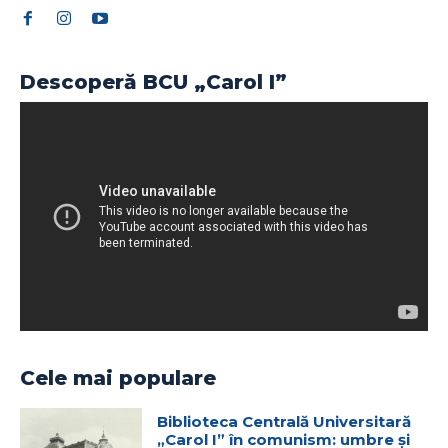
Descoperă BCU „Carol I”
Cele mai populare
Biblioteca Centrală Universitară
„Carol I” în comunism: umbre și