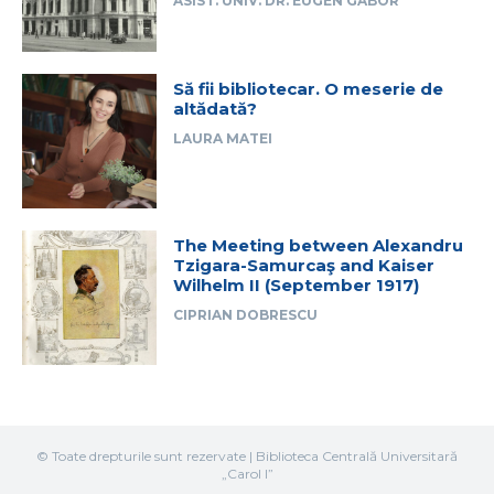
ASIST. UNIV. DR. EUGEN GABOR
Să fii bibliotecar. O meserie de
altădată?
LAURA MATEI
The Meeting between Alexandru
Tzigara-Samurcaş and Kaiser
Wilhelm II (September 1917)
CIPRIAN DOBRESCU
© Toate drepturile sunt rezervate | Biblioteca Centrală Universitară
„Carol I”