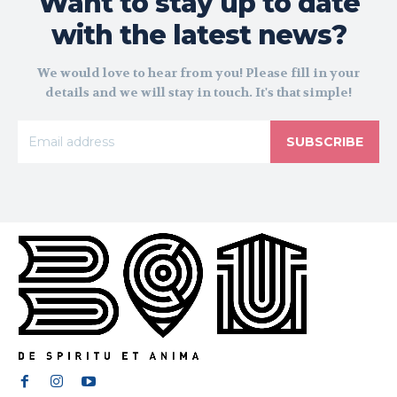
Want to stay up to date
with the latest news?
We would love to hear from you! Please fill in your
details and we will stay in touch. It's that simple!
SUBSCRIBE