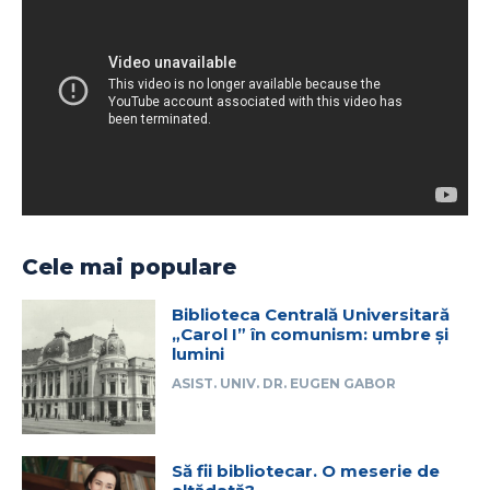
Cele mai populare
Biblioteca Centrală Universitară
„Carol I” în comunism: umbre și
lumini
ASIST. UNIV. DR. EUGEN GABOR
Să fii bibliotecar. O meserie de