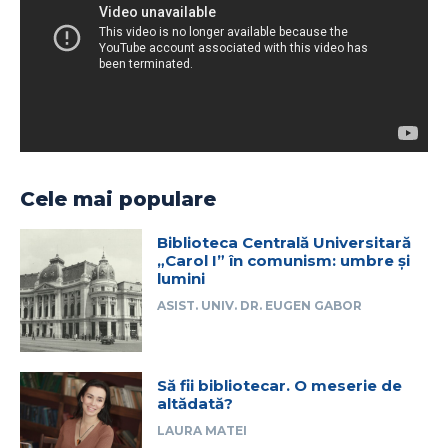
Cele mai populare
Biblioteca Centrală Universitară
„Carol I” în comunism: umbre și
lumini
ASIST. UNIV. DR. EUGEN GABOR
Să fii bibliotecar. O meserie de
altădată?
LAURA MATEI